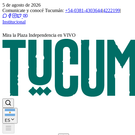
5 de agosto de 2026
Comunicate y conocé Tucumán:
+54-0381-4303644
|
4222199
|
Institucional
Mira la Plaza Independencia en VIVO
ES