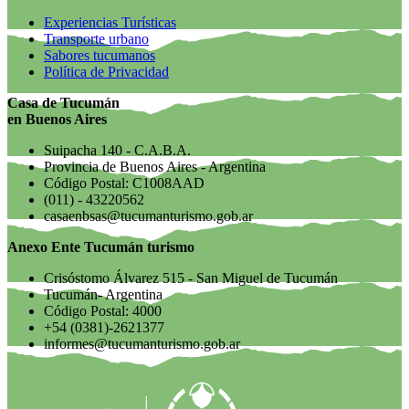
Experiencias Turísticas
Transporte urbano
Sabores tucumanos
Política de Privacidad
Casa de Tucumán
en Buenos Aires
Suipacha 140 - C.A.B.A.
Provincia de Buenos Aires - Argentina
Código Postal: C1008AAD
(011) - 43220562
casaenbsas@tucumanturismo.gob.ar
Anexo Ente Tucumán turismo
Crisóstomo Álvarez 515 - San Miguel de Tucumán
Tucumán- Argentina
Código Postal: 4000
+54 (0381)-2621377
informes@tucumanturismo.gob.ar