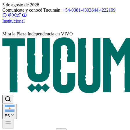
5 de agosto de 2026
Comunicate y conocé Tucumán:
+54-0381-4303644
|
4222199
|
Institucional
Mira la Plaza Independencia en VIVO
ES