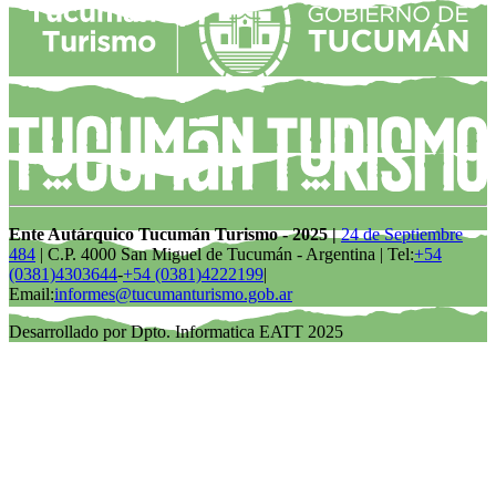
Ente Autárquico Tucumán Turismo - 2025 |
24 de Septiembre
484
| C.P. 4000 San Miguel de Tucumán - Argentina | Tel:
+54
(0381)4303644
-
+54 (0381)4222199
|
Email:
informes@tucumanturismo.gob.ar
Desarrollado por Dpto. Informatica EATT 2025