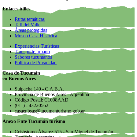
Enlaces útiles
Rutas temáticas
Tafí del Valle
Áreas protegidas
Museo Casa Histórica
Experiencias Turísticas
Transporte urbano
Sabores tucumanos
Política de Privacidad
Casa de Tucumán
en Buenos Aires
Suipacha 140 - C.A.B.A.
Provincia de Buenos Aires - Argentina
Código Postal: C1008AAD
(011) - 43220562
casaenbsas@tucumanturismo.gob.ar
Anexo Ente Tucumán turismo
Crisóstomo Álvarez 515 - San Miguel de Tucumán