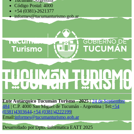
Tucumán- Argentina
Código Postal: 4000
+54 (0381)-2621377
informes@tucumanturismo.gob.ar
Ente Autárquico Tucumán Turismo - 2025 |
24 de Septiembre
484
| C.P. 4000 San Miguel de Tucumán - Argentina | Tel:
+54
(0381)4303644
-
+54 (0381)4222199
|
Email:
informes@tucumanturismo.gob.ar
Desarrollado por Dpto. Informatica EATT 2025