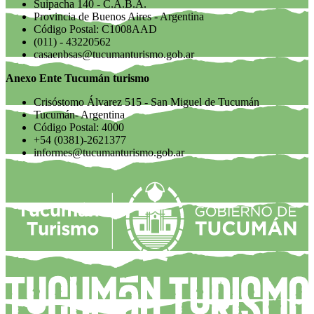
Suipacha 140 - C.A.B.A.
Provincia de Buenos Aires - Argentina
Código Postal: C1008AAD
(011) - 43220562
casaenbsas@tucumanturismo.gob.ar
Anexo Ente Tucumán turismo
Crisóstomo Álvarez 515 - San Miguel de Tucumán
Tucumán- Argentina
Código Postal: 4000
+54 (0381)-2621377
informes@tucumanturismo.gob.ar