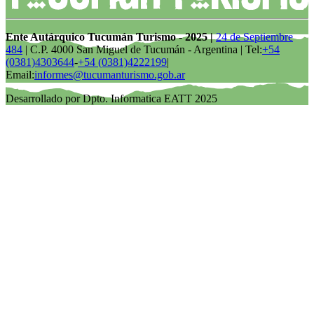
Ente Autárquico Tucumán Turismo - 2025 |
24 de Septiembre
484
| C.P. 4000 San Miguel de Tucumán - Argentina | Tel:
+54
(0381)4303644
-
+54 (0381)4222199
|
Email:
informes@tucumanturismo.gob.ar
Desarrollado por Dpto. Informatica EATT 2025