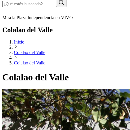
Mira la Plaza Independencia en VIVO
Colalao del Valle
Inicio
Colalao del Valle
Colalao del Valle
Colalao del Valle