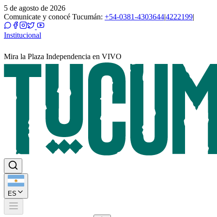
5 de agosto de 2026
Comunicate y conocé Tucumán:
+54-0381-4303644
|
4222199
|
Institucional
Mira la Plaza Independencia en VIVO
ES