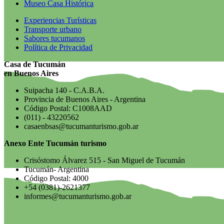
Museo Casa Histórica
Experiencias Turísticas
Transporte urbano
Sabores tucumanos
Política de Privacidad
Casa de Tucumán
en Buenos Aires
Suipacha 140 - C.A.B.A.
Provincia de Buenos Aires - Argentina
Código Postal: C1008AAD
(011) - 43220562
casaenbsas@tucumanturismo.gob.ar
Anexo Ente Tucumán turismo
Crisóstomo Álvarez 515 - San Miguel de Tucumán
Tucumán- Argentina
Código Postal: 4000
+54 (0381)-2621377
informes@tucumanturismo.gob.ar