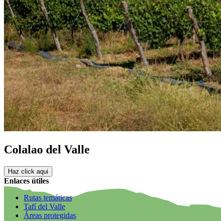
Colalao del Valle
Haz click aqui
Enlaces útiles
Rutas temáticas
Tafí del Valle
Áreas protegidas