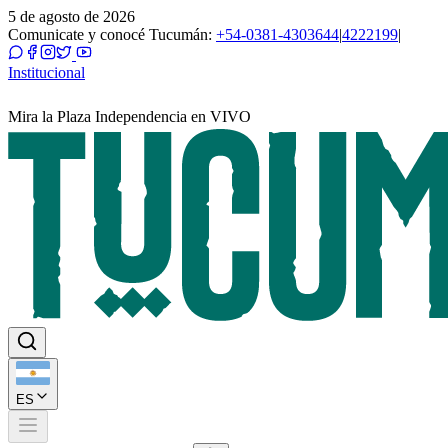
5 de agosto de 2026
Comunicate y conocé Tucumán:
+54-0381-4303644
|
4222199
|
Institucional
Mira la Plaza Independencia en VIVO
ES