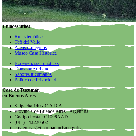
Enlaces útiles
Rutas temáticas
Tafí del Valle
Áreas protegidas
Museo Casa Histórica
Experiencias Turísticas
Transporte urbano
Sabores tucumanos
Política de Privacidad
Casa de Tucumán
en Buenos Aires
Suipacha 140 - C.A.B.A.
Provincia de Buenos Aires - Argentina
Código Postal: C1008AAD
(011) - 43220562
casaenbsas@tucumanturismo.gob.ar