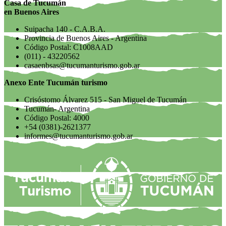
Casa de Tucumán
en Buenos Aires
Suipacha 140 - C.A.B.A.
Provincia de Buenos Aires - Argentina
Código Postal: C1008AAD
(011) - 43220562
casaenbsas@tucumanturismo.gob.ar
Anexo Ente Tucumán turismo
Crisóstomo Álvarez 515 - San Miguel de Tucumán
Tucumán- Argentina
Código Postal: 4000
+54 (0381)-2621377
informes@tucumanturismo.gob.ar