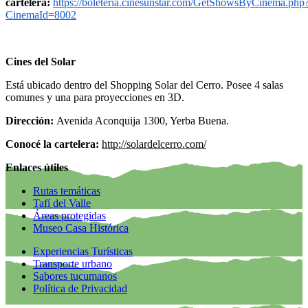
cartelera:
https://boleteria.cinesunstar.com/GetShowsByCinema.php
CinemaId=8002
Cines del Solar
Está ubicado dentro del Shopping Solar del Cerro. Posee 4 salas
comunes y una para proyecciones en 3D.
Dirección:
Avenida Aconquija 1300, Yerba Buena.
Conocé la cartelera:
http://solardelcerro.com/
Enlaces útiles
Rutas temáticas
Tafí del Valle
Áreas protegidas
Museo Casa Histórica
Experiencias Turísticas
Transporte urbano
Sabores tucumanos
Política de Privacidad