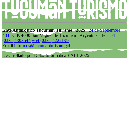
Ente Autárquico Tucumán Turismo - 2025 |
24 de Septiembre
484
| C.P. 4000 San Miguel de Tucumán - Argentina | Tel:
+54
(0381)4303644
-
+54 (0381)4222199
|
Email:
informes@tucumanturismo.gob.ar
Desarrollado por Dpto. Informatica EATT 2025