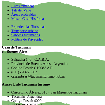
Rutas temáticas
Tafí del Valle
Áreas protegidas
Museo Casa Histórica
Experiencias Turísticas
Transporte urbano
Sabores tucumanos
Política de Privacidad
Casa de Tucumán
en Buenos Aires
Suipacha 140 - C.A.B.A.
Provincia de Buenos Aires - Argentina
Código Postal: C1008AAD
(011) - 43220562
casaenbsas@tucumanturismo.gob.ar
Anexo Ente Tucumán turismo
Crisóstomo Álvarez 515 - San Miguel de Tucumán
Tucumán- Argentina
Código Postal: 4000
+54 (0381)-2621377