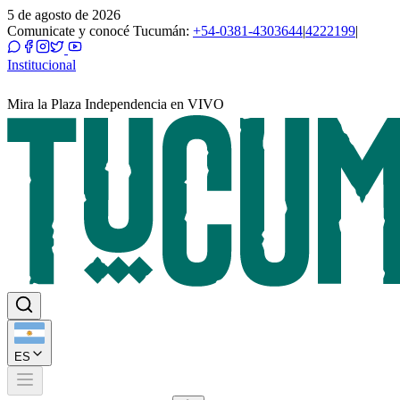
5 de agosto de 2026
Comunicate y conocé Tucumán:
+54-0381-4303644
|
4222199
|
Institucional
Mira la Plaza Independencia en VIVO
ES