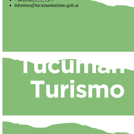
informes@tucumanturismo.gob.ar