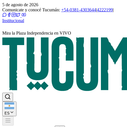
5 de agosto de 2026
Comunicate y conocé Tucumán:
+54-0381-4303644
|
4222199
|
Institucional
Mira la Plaza Independencia en VIVO
ES