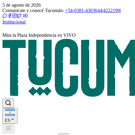
5 de agosto de 2026
Comunicate y conocé Tucumán:
+54-0381-4303644
|
4222199
|
Institucional
Mira la Plaza Independencia en VIVO
ES