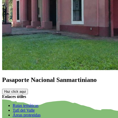
Pasaporte Nacional Sanmartiniano
Haz click aqui
Enlaces útiles
Rutas temáticas
Tafí del Valle
Áreas protegidas