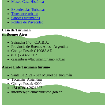
Museo Casa Histórica
Experiencias Turísticas
Transporte urbano
Sabores tucumanos
Política de Privacidad
Casa de Tucumán
en Buenos Aires
Suipacha 140 - C.A.B.A.
Provincia de Buenos Aires - Argentina
Código Postal: C1008AAD
(011) - 43220562
casaenbsas@tucumanturismo.gob.ar
Anexo Ente Tucumán turismo
Santa Fe 2121 - San Miguel de Tucumán
Tucumán- Argentina
Código Postal: 4000
+54 (0381)-2621377
informes@tucumanturismo.gob.ar