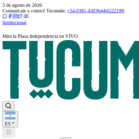
5 de agosto de 2026
Comunicate y conocé Tucumán:
+54-0381-4303644
|
4222199
|
Institucional
Mira la Plaza Independencia en VIVO
ES