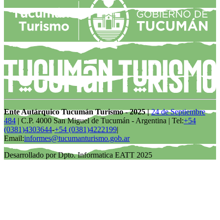
Ente Autárquico Tucumán Turismo - 2025 |
24 de Septiembre
484
| C.P. 4000 San Miguel de Tucumán - Argentina | Tel:
+54
(0381)4303644
-
+54 (0381)4222199
|
Email:
informes@tucumanturismo.gob.ar
Desarrollado por Dpto. Informatica EATT 2025