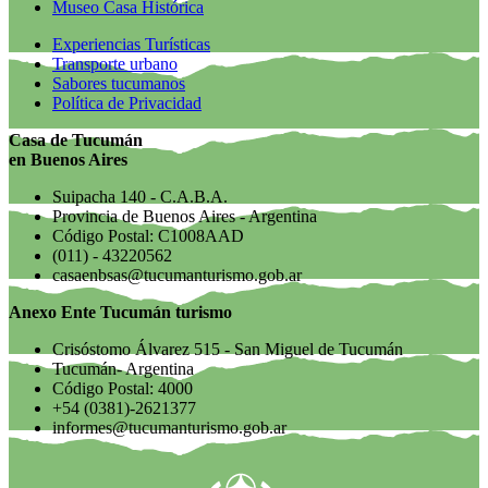
Museo Casa Histórica
Experiencias Turísticas
Transporte urbano
Sabores tucumanos
Política de Privacidad
Casa de Tucumán
en Buenos Aires
Suipacha 140 - C.A.B.A.
Provincia de Buenos Aires - Argentina
Código Postal: C1008AAD
(011) - 43220562
casaenbsas@tucumanturismo.gob.ar
Anexo Ente Tucumán turismo
Crisóstomo Álvarez 515 - San Miguel de Tucumán
Tucumán- Argentina
Código Postal: 4000
+54 (0381)-2621377
informes@tucumanturismo.gob.ar