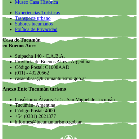
Museo Casa Histórica
Experiencias Turísticas
Transporte urbano
Sabores tucumanos
Política de Privacidad
Casa de Tucumán
en Buenos Aires
Suipacha 140 - C.A.B.A.
Provincia de Buenos Aires - Argentina
Código Postal: C1008AAD
(011) - 43220562
casaenbsas@tucumanturismo.gob.ar
Anexo Ente Tucumán turismo
Crisóstomo Álvarez 515 - San Miguel de Tucumán
Tucumán- Argentina
Código Postal: 4000
+54 (0381)-2621377
informes@tucumanturismo.gob.ar