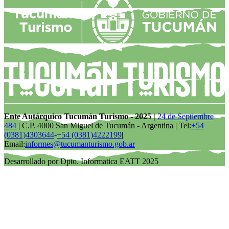
Ente Autárquico Tucumán Turismo - 2025 |
24 de Septiembre
484
| C.P. 4000 San Miguel de Tucumán - Argentina | Tel:
+54
(0381)4303644
-
+54 (0381)4222199
|
Email:
informes@tucumanturismo.gob.ar
Desarrollado por Dpto. Informatica EATT 2025