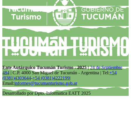
Ente Autárquico Tucumán Turismo - 2025 |
24 de Septiembre
484
| C.P. 4000 San Miguel de Tucumán - Argentina | Tel:
+54
(0381)4303644
-
+54 (0381)4222199
|
Email:
informes@tucumanturismo.gob.ar
Desarrollado por Dpto. Informatica EATT 2025