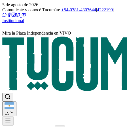
5 de agosto de 2026
Comunicate y conocé Tucumán:
+54-0381-4303644
|
4222199
|
Institucional
Mira la Plaza Independencia en VIVO
ES