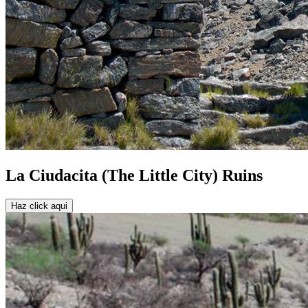
La Ciudacita (The Little City) Ruins
Haz click aqui