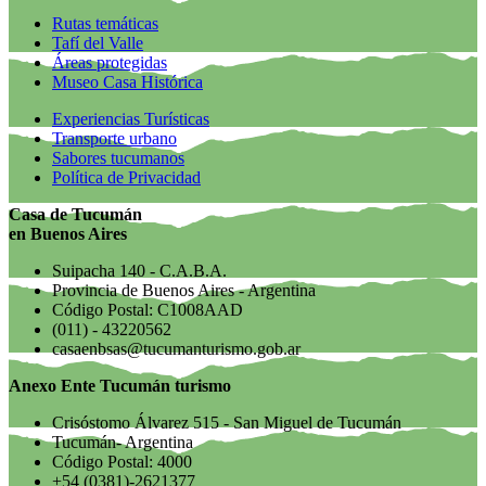
Rutas temáticas
Tafí del Valle
Áreas protegidas
Museo Casa Histórica
Experiencias Turísticas
Transporte urbano
Sabores tucumanos
Política de Privacidad
Casa de Tucumán
en Buenos Aires
Suipacha 140 - C.A.B.A.
Provincia de Buenos Aires - Argentina
Código Postal: C1008AAD
(011) - 43220562
casaenbsas@tucumanturismo.gob.ar
Anexo Ente Tucumán turismo
Crisóstomo Álvarez 515 - San Miguel de Tucumán
Tucumán- Argentina
Código Postal: 4000
+54 (0381)-2621377