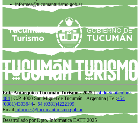
informes@tucumanturismo.gob.ar
Ente Autárquico Tucumán Turismo - 2025 |
24 de Septiembre
484
| C.P. 4000 San Miguel de Tucumán - Argentina | Tel:
+54
(0381)4303644
-
+54 (0381)4222199
|
Email:
informes@tucumanturismo.gob.ar
Desarrollado por Dpto. Informatica EATT 2025